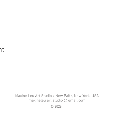
nt
Maxine Leu Art Studio / New Paltz, New York, USA
maxineleu art studio @ gmail.com​
© 2026