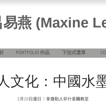
呂易燕 (Maxine L
關於
PORTFOLIO 作品
下拉式選單
C
人文化：中國水
2月20日週日
  |  
拿撒勒人菲什基爾教堂