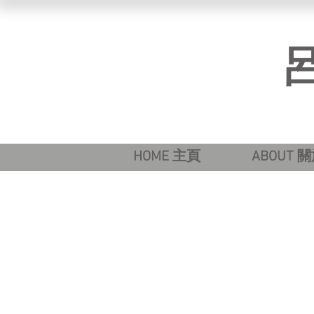
​
HOME 主頁
ABOUT 