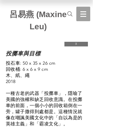
​呂易燕 (Maxine
Leu)
X
投擲車與目標
投石車: 50 x 35 x 26 cm
回收桶: 6 x 6 x 9 cm
木、紙、繩
2018
一種古老的武器「投擲車」，隱喻了
美國的強權和缺乏回收意識。在投擲
車的前面，一個小小的回收箱倒在一
旁，罐子撒得到處都是。這種情況就
像在嘲諷美國文化中的「自以為是的
英雄主義」和「霸凌文化」。