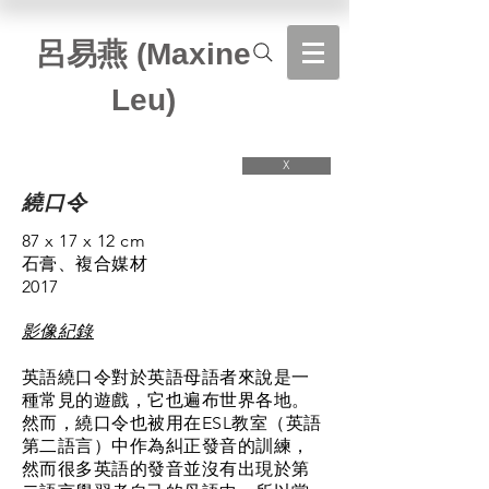
​呂易燕 (Maxine
Leu)
X
繞口令
87 x 17 x 12 cm
石膏、複合媒材
2017
影像紀錄
英語繞口令對於英語母語者來說是一
種常見的遊戲，它也遍布世界各地。
然而，繞口令也被用在ESL教室（英語
第二語言）中作為糾正發音的訓練，
然而很多英語的發音並沒有出現於第