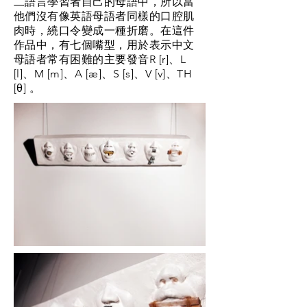
二語言學習者自己的母語中，所以當
他們沒有像英語母語者同樣的口腔肌
肉時，繞口令變成一種折磨。在這件
作品中，有七個嘴型，用於表示中文
母語者常有困難的主要發音R [r]、L
[l]、M [m]、A [æ]、S [s]、V [v]、TH
[θ] 。